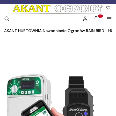
Otwórz wyszukiwarkę
Szukaj
Zaloguj się
Koszyk
Men
Produkty w 
AKANT HURTOWNIA Nawadnianie Ogrodów RAIN BIRD - HU