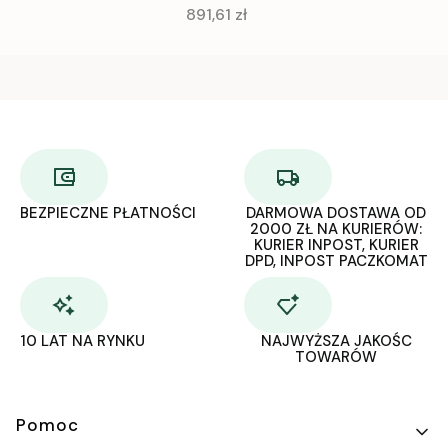
Cena
891,61 zł
BEZPIECZNE PŁATNOŚCI
DARMOWA DOSTAWA OD
2000 ZŁ NA KURIERÓW:
KURIER INPOST, KURIER
DPD, INPOST PACZKOMAT
10 LAT NA RYNKU
NAJWYŻSZA JAKOŚC
TOWARÓW
Linki w stopce
Pomoc