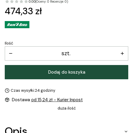
0.00
(Oceny: 0 Recenzje: 0)
Cena
474,33 zł
Ilość
szt.
Dodaj do koszyka
Czas wysyłki:
24 godziny
Dostawa
od 15,24 zł
- Kurier Inpost
duża ilość
Opis