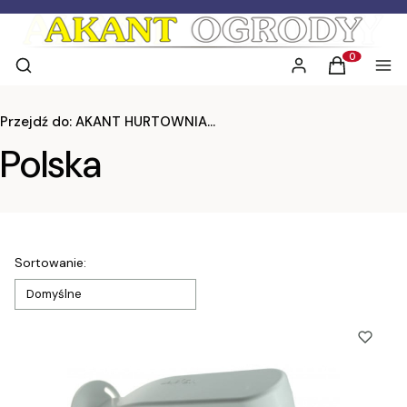
Otwórz wyszukiwarkę
Szukaj
Zaloguj się
Koszyk
Men
Produkty w 
Przejdź do:
AKANT HURTOWNIA Nawadnianie Ogrodów RAIN BIRD - HUNTER
Polska
Lista produktów
Sortowanie:
Domyślne