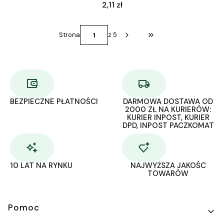
Cena
2,11 zł
Strona
z 5
Przejdź do ostatniej st
BEZPIECZNE PŁATNOŚCI
DARMOWA DOSTAWA OD
2000 ZŁ NA KURIERÓW:
KURIER INPOST, KURIER
DPD, INPOST PACZKOMAT
10 LAT NA RYNKU
NAJWYŻSZA JAKOŚC
TOWARÓW
Linki w stopce
Pomoc