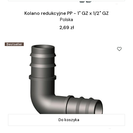
Kolano redukcyjne PP - 1" GZ x 1/2" GZ
Polska
Cena
2,69 zł
Bestseller
Do koszyka