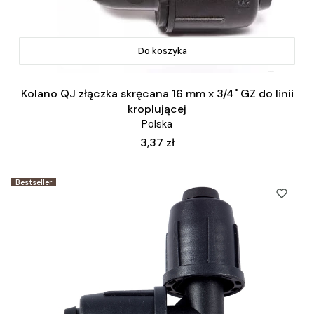
Do koszyka
Kolano QJ złączka skręcana 16 mm x 3/4" GZ do linii
kroplującej
Polska
Cena
3,37 zł
Bestseller