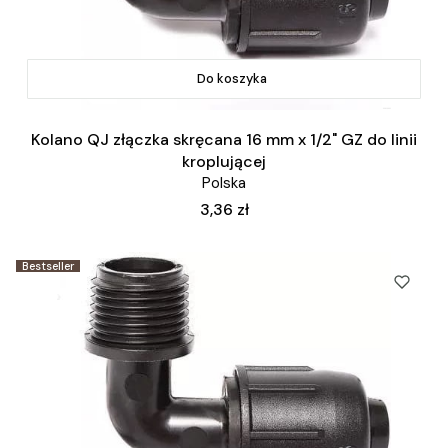
Do koszyka
Kolano QJ złączka skręcana 16 mm x 1/2" GZ do linii
kroplującej
Polska
Cena
3,36 zł
Bestseller