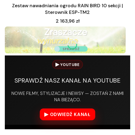
Zestaw nawadniania ogrodu RAIN BIRD 10 sekcji |
Sterownik ESP-TM2
Cena
2 163,96 zł
Naciśnij Enter lub spację, aby otworzyć stronę.
▶
YOUTUBE
SPRAWDŹ NASZ KANAŁ NA YOUTUBE
NOWE FILMY, STYLIZACJE I NEWSY — ZOSTAŃ Z NAMI
NA BIEŻĄCO.
▶
ODWIEDŹ KANAŁ