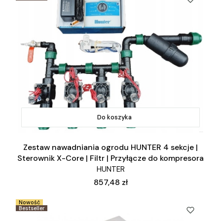
Do koszyka
Zestaw nawadniania ogrodu HUNTER 4 sekcje |
Sterownik X-Core | Filtr | Przyłącze do kompresora
HUNTER
Cena
857,48 zł
Nowość
Bestseller