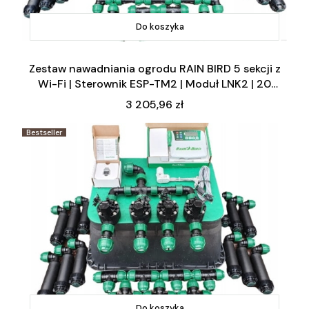
Do koszyka
Zestaw nawadniania ogrodu RAIN BIRD 5 sekcji z
Wi-Fi | Sterownik ESP-TM2 | Moduł LNK2 | 20
zraszaczy
Cena
3 205,96 zł
Bestseller
Do koszyka