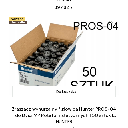
Cena
897,62 zł
Nowość
Bestseller
Do koszyka
Zraszacz wynurzalny / głowica Hunter PROS-04
do Dysz MP Rotator i statycznych | 50 sztuk |
Karton
HUNTER