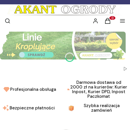
Otwórz wyszukiwarkę
Szukaj
Zaloguj się
Koszyk
Men
Produkty w 
Naciśnij Enter lub spację, aby otworzyć stronę.
Naciśnij Enter lub spację, aby otworzyć stronę.
Naciśnij Enter lub spację, aby otworzyć stronę.
Włą
Darmowa dostawa od
2000 zł na kurierów: Kurier
Profesjonalna obsługa
Inpost, Kurier DPD, Inpost
Paczkomat
Szybka realizacja
Bezpieczne płatności
zamówień