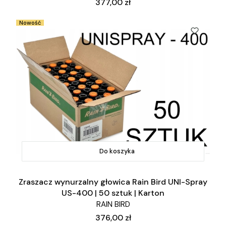
Cena
377,00 zł
Nowość
Do koszyka
Zraszacz wynurzalny głowica Rain Bird UNI-Spray
US-400 | 50 sztuk | Karton
RAIN BIRD
Cena
376,00 zł