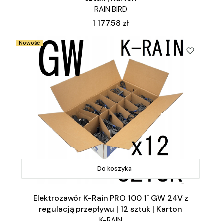
RAIN BIRD
Cena
1 177,58 zł
Nowość
Do koszyka
Elektrozawór K-Rain PRO 100 1" GW 24V z
regulacją przepływu | 12 sztuk | Karton
K-RAIN