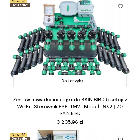
Nowość
Bestseller
Do koszyka
Zestaw nawadniania ogrodu RAIN BIRD 5 sekcji z
Wi-Fi | Sterownik ESP-TM2 | Moduł LNK2 | 20
zraszaczy
RAIN BIRD
Cena
3 205,96 zł
Nowość
Bestseller