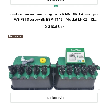
Zestaw nawadniania ogrodu RAIN BIRD 4 sekcje z
Wi-Fi | Sterownik ESP-TM2 | Moduł LNK2 | 12
zraszaczy
Cena
2 319,68 zł
Bestseller
Do koszyka